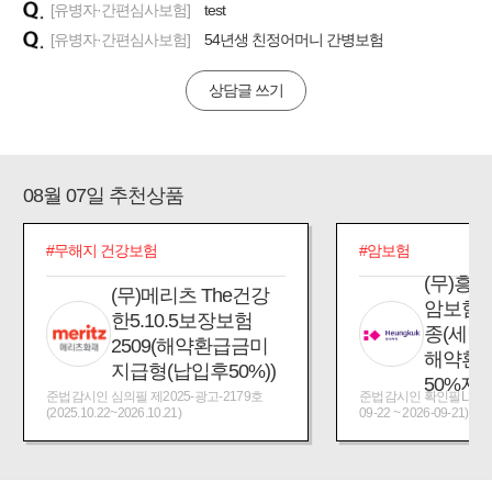
[유병자·간편심사보험]
test
[유병자·간편심사보험]
54년생 친정어머니 간병보험
상담글 쓰기
08월 07일 추천상품
#암보험
#어린이보험
(무)프
(무)흥Good 모두담은
강할때
암보험Plus(25.07):1
어람플
종(세만기형)(납입후
2607:
해약환급금지급형의
약(납입
50%지급형)
50%))
준법감시인 확인필L250922-09-72 (2025-
준법감시인확인필_제2026
09-22 ~ 2026-09-21)
(2026.07.20~2027.07.19