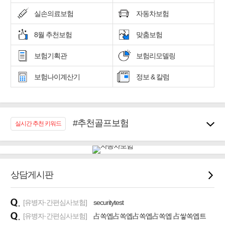
실손의료보험
자동차보험
8월 추천보험
맞춤보험
보험기획관
보험리모델링
보험나이계산기
정보 & 칼럼
#추천골프보험
실시간 추천 키워드
#우리집 화재, 도난대비
#노후대비 연금재테크!
#임플란트, 치아치료보장
#어린이 종합보장
상담게시판
#교통사고대비 운전자보험
#무해지 건강보험
[유병자·간편심사보험]
securitytest
#바뀌기전에 4세대 가입
[유병자·간편심사보험]
占쏙옙占쏙옙占쏙옙占쏙옙 占쌓쏙옙트