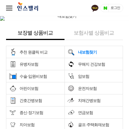
로그인
보장별 상품비교
보험사별 상품비교
추천 원클릭 비교
내보험찾기
유병자보험
무해지 건강보험
수술·입원비보험
암보험
어린이보험
운전자보험
간호간병보험
치매간병보험
종신·정기보험
연금보험
치아보험
골프·주택화재보험