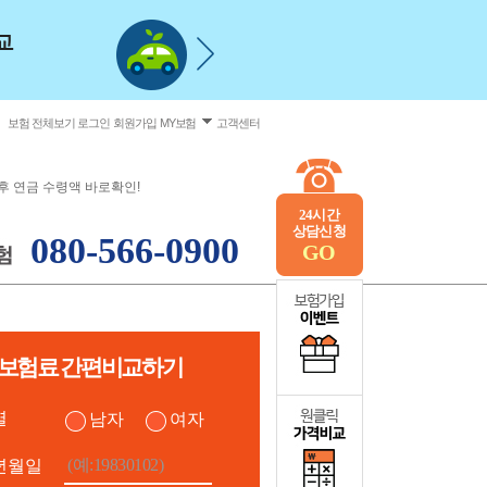
보험 전체보기
로그인
회원가입
MY보험
고객센터
과가기전에 꼭 확인!!
24시간
상담신청
080-566-0900
GO
보험료 간편비교하기
별
남자
여자
년월일