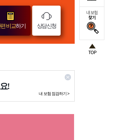
편 비교
하기
상담신청
요!
내 보험 점검하기 >