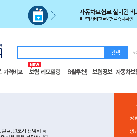
치
험
성
벌금, 변호사 선임비 등
생